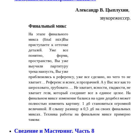
Александр В. Цыплухин
,
звукорежиссер.
Финальный микс
На этапе финального
микса (
final mix)
Вы
приступаете к отточке
деталей. Уже все
понятно, форма,
пространство, Вы уже
выучили партитуру
трека наизусть, Вы уже
приблизились к референсу, уже все сделано, но чего то не
хватает… Референс и яснее, и прозрачней. А у Вас все как то
шероховато, грубовато…. Не хватает, ясности, гладкости, не
хватает геля, который соединит все в единое целое. На
финальном миксе изменение баланса на один децибел может
полностью изменить картину. 1 дб становиться огромной
величиной. Я слышу разницу в 0,5 дб на своих финальных
миксах. Техника работы на финальном миксе примерно
такова:
Сведение и Мастеринг. Часть 8