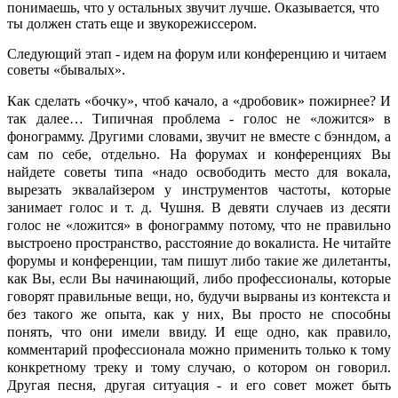
понимаешь, что у остальных звучит лучше. Оказывается, что
ты должен стать еще и звукорежиссером.
Следующий этап - идем на форум или конференцию и читаем
советы «бывалых».
Как сделать «бочку», чтоб качало, а «дробовик» пожирнее? И
так далее… Типичная проблема - голос не «ложится» в
фонограмму. Другими словами, звучит не вместе с бэнндом, а
сам по себе, отдельно. На форумах и конференциях Вы
найдете советы типа «надо освободить место для вокала,
вырезать эквалайзером у инструментов частоты, которые
занимает голос и т. д. Чушня. В девяти случаев из десяти
голос не «ложится» в фонограмму потому, что не правильно
выстроено пространство, расстояние до вокалиста. Не читайте
форумы и конференции, там пишут либо такие же дилетанты,
как Вы, если Вы начинающий, либо профессионалы, которые
говорят правильные вещи, но, будучи вырваны из контекста и
без такого же опыта, как у них, Вы просто не способны
понять, что они имели ввиду. И еще одно, как правило,
комментарий профессионала можно применить только к тому
конкретному треку и тому случаю, о котором он говорил.
Другая песня, другая ситуация - и его совет может быть