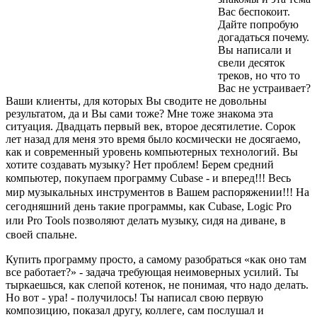
Вас беспокоит.
Дайте попробую
догадаться почему.
Вы написали и
свели десяток
треков, но что то
Вас не устраивает?
Ваши клиенты, для которых Вы сводите не довольны
результатом, да и Вы сами тоже? Мне тоже знакома эта
ситуация. Двадцать первый век, второе десятилетие. Сорок
лет назад для меня это время было космически не досягаемо,
как и современный уровень компьютерных технологий. Вы
хотите создавать музыку? Нет проблем! Берем средний
компьютер, покупаем программу Cubase - и вперед!!!
Весь
мир музыкальных инструментов в Вашем распоряжении!!! На
сегодняшний день такие программы, как Cubase, Logic Pro
или Pro Tools позволяют делать музыку, сидя на диване, в
своей спальне.
Купить программу просто, а самому разобраться «как оно там
все работает?» - задача требующая неимоверных усилий. Ты
тыркаешься, как слепой котенок, не понимая, что надо делать.
Но вот - ура! - получилось! Ты написал свою первую
композицию, показал другу, коллеге, сам послушал и