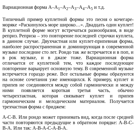
Вариационная форма А–А
–А
–А
–А
–А
и т.д.
1
2
3
4
5
Типичный пример куплетной формы это песня о кочегаре-
моряке «Раскинулось море широко…». Двадцать один куплет!
В куплетной форме могут встречаться разнообразия, в виде
реприз. Реприза – это повторение последней строчки куплета,
в данном случае. Двухчастная или куплет-припевная форма,
наиболее распространенная и доминирующая в современной
музыке последние сто лет. Рондо так же встречается и в поп, и
в рок музыке, и в джазе тоже. Вариационная форма
отличается от куплетной тем, что каждое последующее
повторение варьирует основную тему. В современной музыке
встречается гораздо реже. Все остальные формы образуются
на основе сочетания уже имеющихся. К примеру, куплет и
припев не соединяются между собой гармонически и между
ними появляется короткая третья часть, обычно
четырехтактная, которая связывает куплет и припев
гармоническим и мелодическим материалом. Получается
трехчастная форма с бриджем:
А-С-В. Или рондо может принимать вид, когда после средней
части повторяются предыдущие в обратном порядке: А-В-С-
В-А. Или так: А-В-А-С-А-В-А.