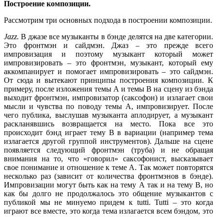
Построение композиции.
Рассмотрим три основных подхода в построении композиции.
Jazz
.
В джазе все музыканты в бэнде делятся на две категории.
Это фронтмэн и сайдмэн. Джаз – это прежде всего
импровизация и поэтому музыкант который может
импровизировать – это фронтмэн, музыкант, который ему
аккомпанирует и помогает импровизировать – это сайдмэн.
От сюда и вытекают принципы построения композиции. К
примеру, после изложения темы А и темы В на сцену из бэнда
выходит фронтмэн, импровизатор (саксофон) и излагает свои
мысли и чувства по поводу темы А, импровизирует. После
чего публика, выслушав музыканта аплодирует, а музыкант
раскланявшись возвращается на место. Пока все это
происходит бэнд играет тему В в вариации (например тема
излагается другой группой инструментов). Дальше на сцене
появляется следующий фронтмэн (труба) и не обращая
внимания на то, что «говорил» саксофонист, высказывает
свое понимание и отношение к теме А. Так может повторятся
несколько раз (зависит от количества фронтмэнов в бэнде).
Импровизации могут быть как на тему А так и на тему В, но
как бы долго не продолжалось это общение музыкантов с
публикой мы не минуемо придем к tutti. Tutti – это когда
играют все вместе, это когда тема излагается всем бэндом, это