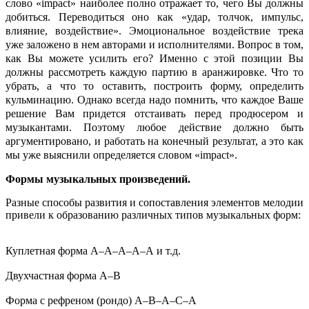
слово «impact» наиболее полно отражает то, чего Вы должны
добиться. Переводиться оно как «удар, толчок, импульс,
влияние, воздействие». Эмоциональное воздействие трека
уже заложено в нем авторами и исполнителями. Вопрос в том,
как Вы можете усилить его? Именно с этой позиции Вы
должны рассмотреть каждую партию в аранжировке. Что то
убрать, а что то оставить, построить форму, определить
кульминацию. Однако всегда надо помнить, что каждое Ваше
решение Вам придется отстаивать перед продюсером и
музыкантами. Поэтому любое действие должно быть
аргументировано, и работать на конечный результат, а это как
мы уже выяснили определяется словом «impact».
Формы музыкальных произведений.
Разные способы развития и сопоставления элементов мелодии
привели к образованию различных типов музыкальных форм:
Куплетная форма А–А–А–А–А и т.д.
Двухчастная форма А–В
Форма с рефреном (рондо) А–В–А–С–А