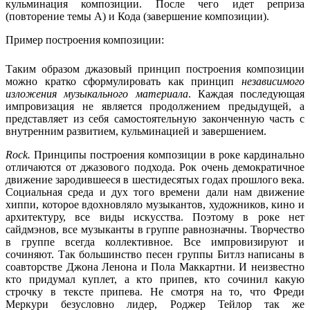
кульминация композиции. После чего идет реприза
(повторение темы А) и Кода (завершение композиции).
Пример построения композиции:
Таким образом джазовый принцип построения композиции
можно кратко сформулировать как принцип
независимого
изложения музыкального материала
. Каждая последующая
импровизация не является продолжением предыдущей, а
представляет из себя самостоятельную законченную часть с
внутренним развитием, кульминацией и завершением.
Rock
.
Принципы построения композиции в роке кардинально
отличаются от джазового подхода. Рок очень демократичное
движение зародившееся в шестидесятых годах прошлого века.
Социальная среда и дух того времени дали нам движение
хиппи, которое вдохновляло музыкантов, художников, кино и
архитектуру, все виды искусства. Поэтому в роке нет
сайдмэнов, все музыканты в группе равнозначны. Творчество
в группе всегда коллективное. Все импровизируют и
сочиняют. Так большинство песен группы Битлз написаны в
соавторстве Джона Ленона и Пола Маккартни. И неизвестно
кто придумал куплет, а кто припев, кто сочинил какую
строчку в тексте припева. Не смотря на то, что Фреди
Меркури безусловно лидер, Роджер Тейлор так же